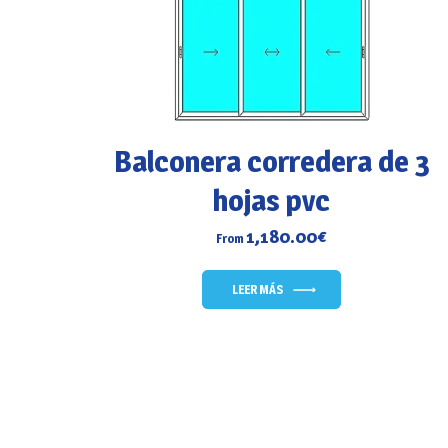
Balconera corredera de 3
hojas pvc
1,180.00
€
From
LEER MÁS