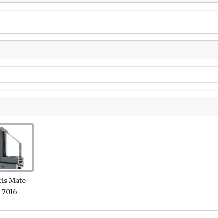
Ventanas PVC en Pica
Ventanas PVC en Misla
Ventanas PVC en Alaq
Ventanas PVC en Quart
Poblet
Ventanas PVC en Xirive
Ventanas PVC en Torre
Ventanas PVC en Alda
Ventanas PVC en Pate
Link
ris Mate
Ventanas pvc en Mani
7016