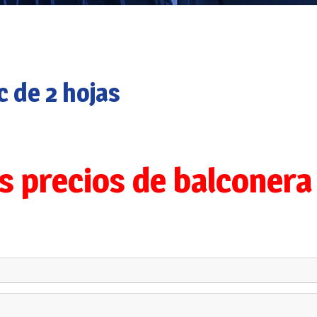
Ventanas PVC en
Massanassa
Ventanas PVC en Albal
 de 2 hojas
Ventanas PVC en
Picassent
Ventanas PVC en Silla
Ventanas PVC en Seda
os precios de balconera
Ventanas PVC en
Benetússer
Ventanas PVC en
Catarroja
Ventanas PVC en Paipo