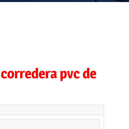
ví
 corredera pvc de
rta