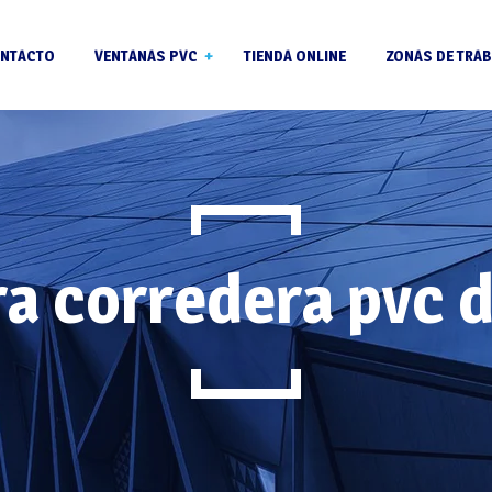
NTACTO
VENTANAS PVC
TIENDA ONLINE
ZONAS DE TRAB
Ventanas PVC para
jubilados
Perfil pvc Salamander
Ventanas PVC en Riba-
de Túria
Vidrios Climalit
a corredera pvc d
Ventanas PVC en La Po
Persianas para ventanas
de Vallbona
de pvc
Ventanas PVC en Liria
Ventanas PVC en
Beniparell