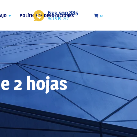
633 500 885
0
AJO
POLÍTICA DE DEVOLUCIONES
961 919 937
roja
e 2 hojas
bla