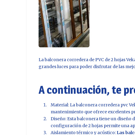
La
balconera corredera de PVC
de 2 hojas Veka
grandes luces para poder disfrutar de las mejo
A continuación, te p
Material: La balconera corredera pvc Veka
mantenimiento que ofrece excelentes pro
Diseño: Esta balconera tiene un diseño de
configuración de 2 hojas permite una ape
Aislamiento térmico y acústico:
Las bal