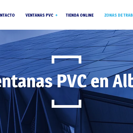
NTACTO
VENTANAS PVC
TIENDA ONLINE
ZONAS DE TRAB
Ventanas PVC para
jubilados
Perfil pvc Salamander
Ventanas PVC en Riba-
de Túria
Vidrios Climalit
ntanas PVC en Al
Ventanas PVC en La Po
Persianas para ventanas
de Vallbona
de pvc
Ventanas PVC en Liria
Ventanas PVC en
Beniparell