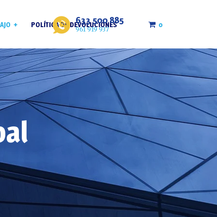
633 500 885
0
AJO
POLÍTICA DE DEVOLUCIONES
961 919 937
roja
bal
bla