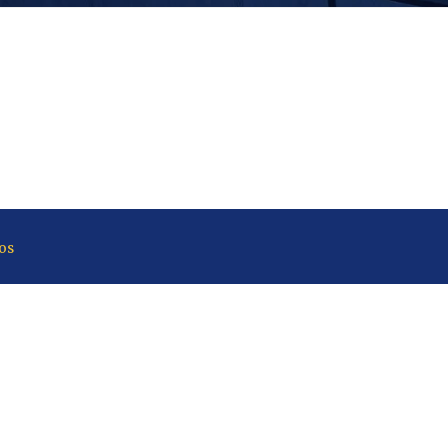
ví
os
rta