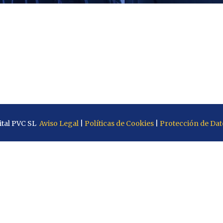
Ventanas PVC en
Massanassa
Ventanas PVC en Albal
Ventanas PVC en
Picassent
Ventanas PVC en Silla
Ventanas PVC en Seda
ital PVC SL
Aviso Legal
|
Políticas de Cookies
|
Protección de Dat
Ventanas PVC en
Benetússer
Ventanas PVC en
Catarroja
Ventanas PVC en Paipo