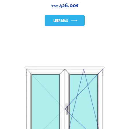
426.00
€
From
LEER MÁS