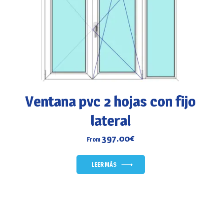
Ventana pvc 2 hojas con fijo
lateral
397.00
€
From
LEER MÁS