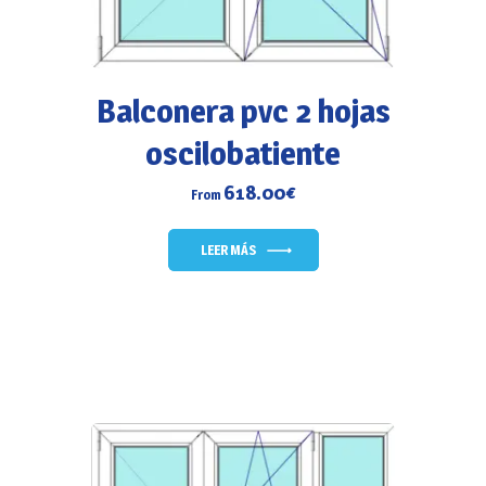
Balconera pvc 2 hojas
oscilobatiente
618.00
€
From
LEER MÁS