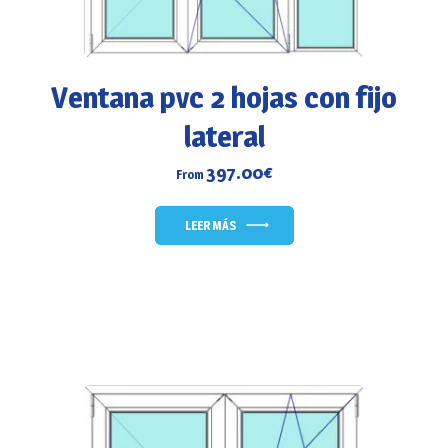
Ventana pvc 2 hojas con fijo
lateral
397.00
€
From
LEER MÁS