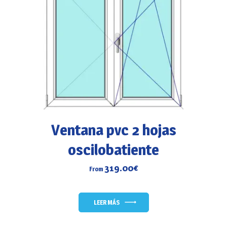
Ventana pvc 2 hojas
oscilobatiente
319.00
€
From
LEER MÁS