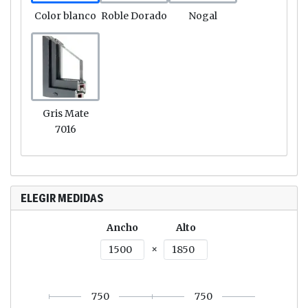
Link
Link
Link
Color blanco
Roble Dorado
Nogal
Link
Gris Mate
7016
ELEGIR MEDIDAS
Ventana de 2 hojas con fijo inferior Ap. Derech
Ancho
Alto
50
Ventana de 2 hojas con fijo inferior Ap. Dere
Blanco
1500