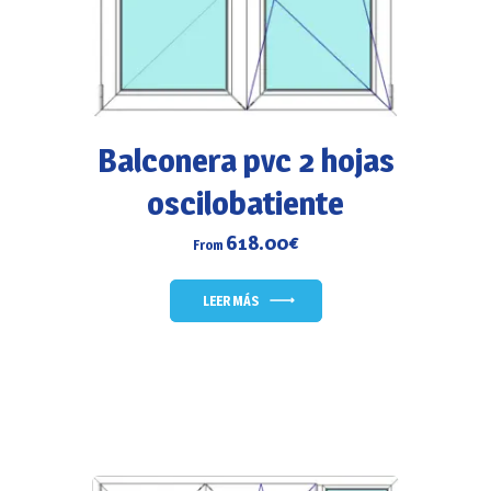
Balconera pvc 2 hojas
oscilobatiente
618.00
€
From
LEER MÁS