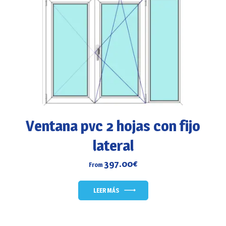
Ventana pvc 2 hojas con fijo
lateral
397.00
€
From
LEER MÁS