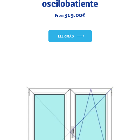
oscilobatiente
319.00
€
From
LEER MÁS