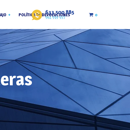
633 500 885
0
AJO
POLÍTICA DE DEVOLUCIONES
961 919 937
roja
eras
bla