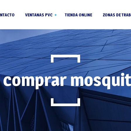
NTACTO
VENTANAS PVC
TIENDA ONLINE
ZONAS DE TRAB
Ventanas PVC para
jubilados
Perfil pvc Salamander
Ventanas PVC en Riba-
de Túria
Vidrios Climalit
: comprar mosquit
Ventanas PVC en La Po
Persianas para ventanas
de Vallbona
de pvc
Ventanas PVC en Liria
Ventanas PVC en
Beniparell