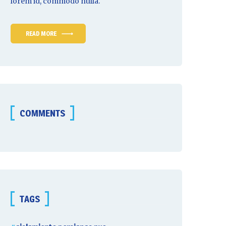
lorem id, commodo nulla.
READ MORE
COMMENTS
TAGS