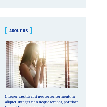
nya
ta
uás
ABOUT US
 de
lla
nt
ya
rna
ses
Integer sagittis nisi nec tortor fermentum
aliquet. Integer non
neque tempor
, porttitor