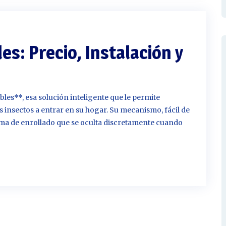
Ventanas PVC en Pica
Ventanas PVC en Misla
es: Precio, Instalación y
Ventanas PVC en Alaq
Ventanas PVC en Quart
Poblet
les**, esa solución inteligente que le permite
Ventanas PVC en Xirive
tos insectos a entrar en su hogar. Su mecanismo, fácil de
tema de enrollado que se oculta discretamente cuando
Ventanas PVC en Torre
Ventanas PVC en Alda
Ventanas PVC en Pate
Ventanas pvc en Mani