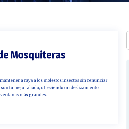
Ventanas PVC en
Massanassa
Ventanas PVC en Albal
Ventanas PVC en
Picassent
 de Mosquiteras
Ventanas PVC en Silla
Ventanas PVC en Seda
Ventanas PVC en
 mantener a raya a los molestos insectos sin renunciar
Benetússer
* son tu mejor aliado, ofreciendo un deslizamiento
s ventanas más grandes.
Ventanas PVC en
Catarroja
Ventanas PVC en Paipo